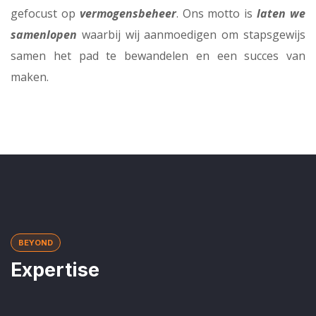
gefocust op
vermogensbeheer
. Ons motto is
laten we
samenlopen
waarbij wij aanmoedigen om stapsgewijs
samen het pad te bewandelen en een succes van
maken.
BEYOND
Expertise